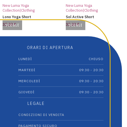
New Luma Yoga
New Luma Yoga
Collection|Clothing
Collection|Clothing
Lono Yoga Short
Sol Active Short
32,00
€
32,00
€
SCEGLI
SCEGLI
Questo
Questo
prodotto
prodotto
ha
ha
ORARI DI APERTURA
più
più
varianti.
varianti.
LUNEDÌ
CHIUSO
Le
Le
opzioni
opzioni
MARTEDÌ
09:30 - 20:30
possono
possono
MERCOLEDÌ
09:30 - 20:30
essere
essere
scelte
scelte
GIOVEDÌ
09:30 - 20:30
nella
nella
pagina
pagina
LEGALE
del
del
prodotto
prodotto
CONDIZIONI DI VENDITA
PAGAMENTO SICURO