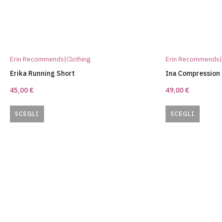
Erin Recommends|Clothing
Erin Recommends|
Erika Running Short
Ina Compression
45,00
€
49,00
€
SCEGLI
SCEGLI
Questo
Questo
prodotto
prodotto
ha
ha
più
più
varianti.
varianti.
Le
Le
opzioni
opzioni
possono
possono
essere
essere