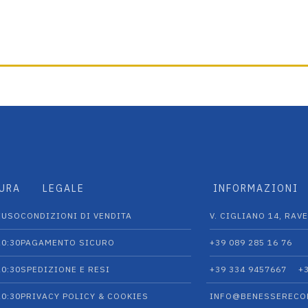
TURA
LEGALE
INFORMAZIONI
IUSO
CONDIZIONI DI VENDITA
V. CIGLIANO 14, RAVE
20:30
PAGAMENTO SICURO
+39 089 285 16 76
20:30
SPEDIZIONE E RESI
+39 334 9457667‬
+
20:30
PRIVACY POLICY & COOKIES
INFO@BENESSERECO