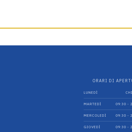
scelte
scelte
nella
nella
pagina
pagina
del
del
prodotto
prodotto
ORARI DI APER
LUNEDÌ
CH
MARTEDÌ
09:30 - 
MERCOLEDÌ
09:30 - 
GIOVEDÌ
09:30 - 