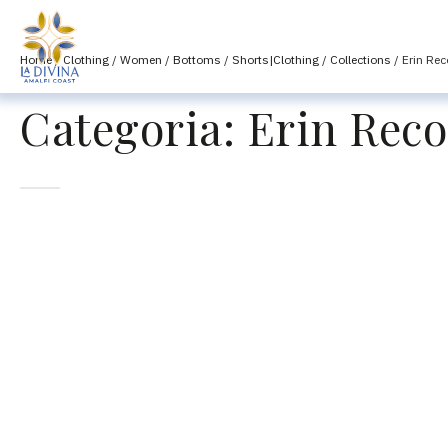
Home
/
Clothing
/
Women
/
Bottoms
/
Shorts|Clothing
/
Collections
/ Erin Re
Categoria:
Erin Rec