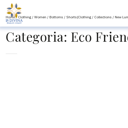
Home
/
Clothing
/
Women
/
Bottoms
/
Shorts|Clothing
/
Collections
/
New Lum
Categoria:
Eco Frien