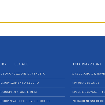
TURA
LEGALE
INFORMAZIONI
IUSO
CONDIZIONI DI VENDITA
V. CIGLIANO 14, RAVE
20:30
PAGAMENTO SICURO
+39 089 285 16 76
20:30
SPEDIZIONE E RESI
+39 334 9457667‬
+
20:30
PRIVACY POLICY & COOKIES
INFO@BENESSERECO