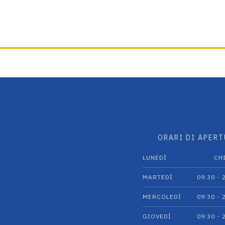
scelte
nella
pagina
del
prodotto
ORARI DI APER
LUNEDÌ
CH
MARTEDÌ
09:30 - 
MERCOLEDÌ
09:30 - 
GIOVEDÌ
09:30 - 