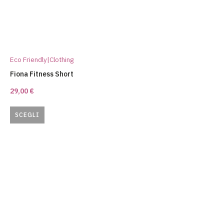
Eco Friendly|Clothing
Fiona Fitness Short
29,00
€
SCEGLI
Questo
prodotto
ha
più
varianti.
Le
opzioni
possono
essere