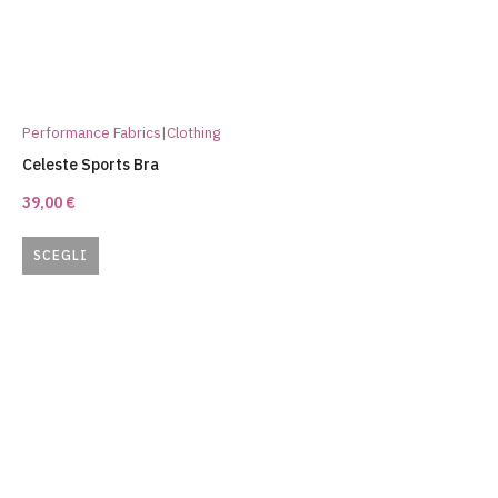
Performance Fabrics|Clothing
Celeste Sports Bra
39,00
€
SCEGLI
Questo
prodotto
ha
più
varianti.
Le
opzioni
possono
essere