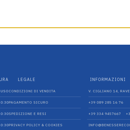
TURA
LEGALE
INFORMAZIONI
IUSO
CONDIZIONI DI VENDITA
V. CIGLIANO 14, RAVE
20:30
PAGAMENTO SICURO
+39 089 285 16 76
20:30
SPEDIZIONE E RESI
+39 334 9457667‬
+
20:30
PRIVACY POLICY & COOKIES
INFO@BENESSERECO