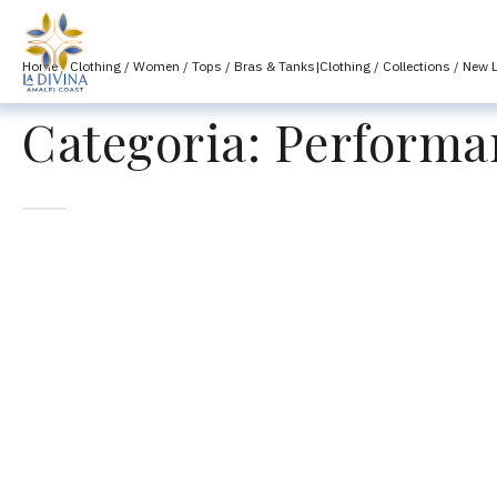
Home
/
Clothing
/
Women
/
Tops
/
Bras & Tanks|Clothing
/
Collections
/
New L
Categoria:
Performan