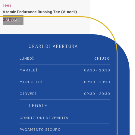
Tees
Tees
Atomic Endurance Running Tee (V-neck)
Ryker LumaTech™ Tee (C
28,00
€
32,00
€
SCEGLI
LEGGI TUTTO
Questo
prodotto
ha
ORARI DI APERTURA
più
varianti.
LUNEDÌ
CHIUSO
Le
opzioni
MARTEDÌ
09:30 - 20:30
possono
essere
MERCOLEDÌ
09:30 - 20:30
scelte
GIOVEDÌ
09:30 - 20:30
nella
pagina
LEGALE
del
prodotto
CONDIZIONI DI VENDITA
PAGAMENTO SICURO