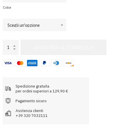
Color
Atomic
AGGIUNGI AL CARRELLO
Endurance
Running
Tee
(Crew-
Neck)
quantità
Spedizione gratuita
per ordini superiori a 129,90 €
Pagamento sicuro
Asstenza clienti
+39 320 7032111