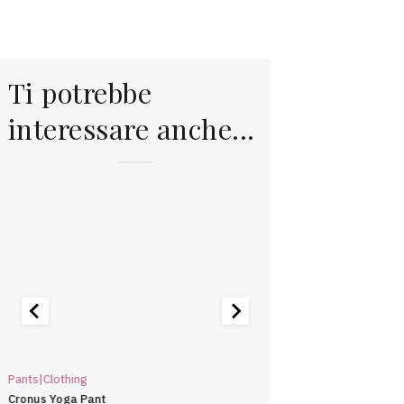
Ti potrebbe
interessare anche...
Pants|Clothing
Erin Recommends|Clothi
Cronus Yoga Pant
Livingston All-Purpose T