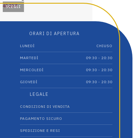
48,00
€
75,00
€
SCEGLI
SCEGLI
Questo
Questo
prodotto
prodotto
ha
ha
ORARI DI APERTURA
più
più
varianti.
varianti.
LUNEDÌ
CHIUSO
Le
Le
opzioni
opzioni
MARTEDÌ
09:30 - 20:30
possono
possono
essere
essere
MERCOLEDÌ
09:30 - 20:30
scelte
scelte
GIOVEDÌ
09:30 - 20:30
nella
nella
pagina
pagina
LEGALE
del
del
prodotto
prodotto
CONDIZIONI DI VENDITA
PAGAMENTO SICURO
SPEDIZIONE E RESI