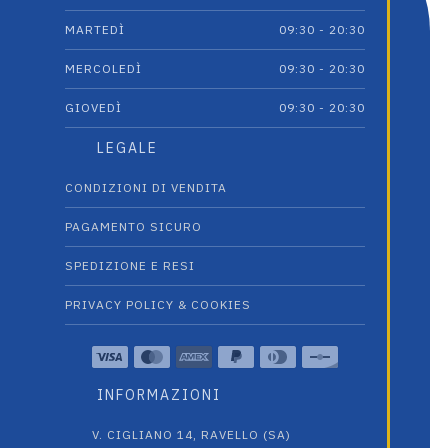
Le
a
opzioni
MARTEDÌ
09:30 - 20:30
possono
59,00 €
essere
MERCOLEDÌ
09:30 - 20:30
scelte
GIOVEDÌ
09:30 - 20:30
nella
pagina
LEGALE
del
prodotto
CONDIZIONI DI VENDITA
PAGAMENTO SICURO
SPEDIZIONE E RESI
PRIVACY POLICY & COOKIES
INFORMAZIONI
V. CIGLIANO 14, RAVELLO (SA)