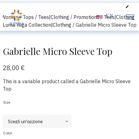
EN
/
Women
/
Tops
/
Tees|Clothing
/
Promotions
/
Tees|Clothing
/
Luma Yoga Collection|Clothing
/ Gabrielle Micro Sleeve Top
Gabrielle Micro Sleeve Top
28,00
€
This is a variable product called a Gabrielle Micro Sleeve
Top
Size
Color