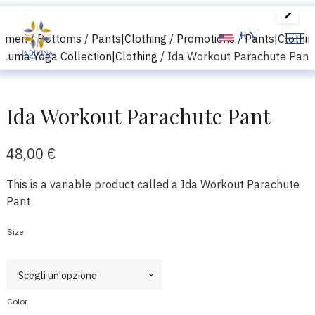
EN
omen
/
Bottoms
/
Pants|Clothing
/
Promotions
/
Pants|Clothin
Luma Yoga Collection|Clothing
/ Ida Workout Parachute Pant
Ida Workout Parachute Pant
48,00
€
This is a variable product called a Ida Workout Parachute
Pant
Size
Color