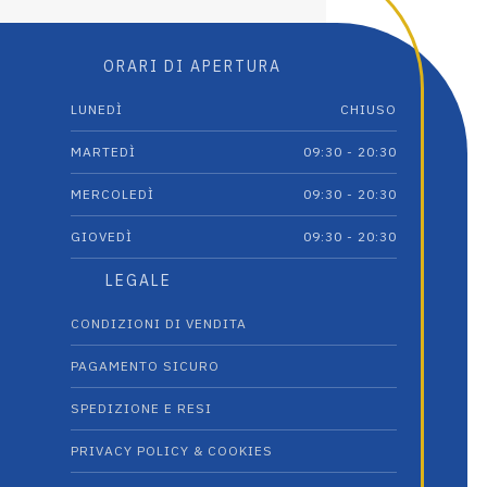
Questo
Questo
prodotto
prodotto
ha
ha
ORARI DI APERTURA
più
più
varianti.
varianti.
LUNEDÌ
CHIUSO
Le
Le
opzioni
opzioni
MARTEDÌ
09:30 - 20:30
possono
possono
essere
essere
MERCOLEDÌ
09:30 - 20:30
scelte
scelte
GIOVEDÌ
09:30 - 20:30
nella
nella
pagina
pagina
LEGALE
del
del
prodotto
prodotto
CONDIZIONI DI VENDITA
PAGAMENTO SICURO
SPEDIZIONE E RESI
PRIVACY POLICY & COOKIES