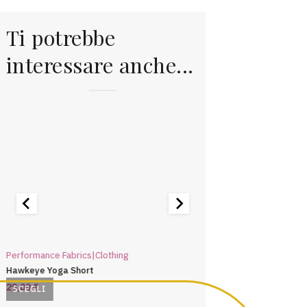
Ti potrebbe
interessare anche...
Performance Fabrics|Clothing
Performance Fabrics|Clo
Hawkeye Yoga Short
Meteor Workout Short
29,00
€
32,50
€
SCEGLI
SCEGLI