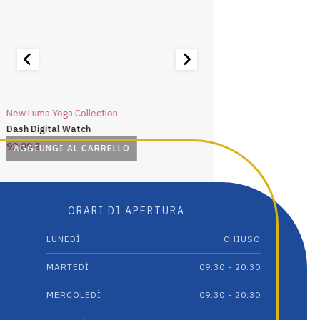
New Luma Yoga Collection
New Luma Yoga Collectio
Dash Digital Watch
Didi Sport Watch
92,00
€
92,00
€
AGGIUNGI AL CARRELLO
AGGIUNGI AL CARRE
ORARI DI APERTURA
LUNEDÌ
CHIUSO
MARTEDÌ
09:30 - 20:30
MERCOLEDÌ
09:30 - 20:30