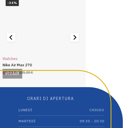
-34%
Watches
Watches
Nike Air Max 270
Chrono 40mm gunmetal
53,00
€
89,00
€
135,00
€
SCEGLI
AGGIUNGI AL CARRE
Il
Il
Questo
prezzo
prezzo
prodotto
originale
attuale
ha
ORARI DI APERTURA
più
era:
è:
varianti.
135,00 €.
89,00 €.
LUNEDÌ
CHIUSO
Le
opzioni
MARTEDÌ
09:30 - 20:30
possono