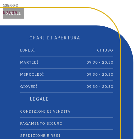
135,00
€
Il
Il
89,00
€
SCEGLI
prezzo
prezzo
Questo
originale
attuale
prodotto
era:
è:
ha
ORARI DI APERTURA
135,00 €.
89,00 €.
più
varianti.
LUNEDÌ
CHIUSO
Le
opzioni
MARTEDÌ
09:30 - 20:30
possono
MERCOLEDÌ
09:30 - 20:30
essere
scelte
GIOVEDÌ
09:30 - 20:30
nella
pagina
LEGALE
del
prodotto
CONDIZIONI DI VENDITA
PAGAMENTO SICURO
SPEDIZIONE E RESI