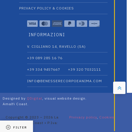
PRIVACY POLICY & COOKIES
INFORMAZIONI
V. CIGLIANO 14, RAVELLO (SA)
+39 089 285 16 76
+39 334 9457667‬
+39 320 7032111
INFO@BENESSERECORPOEANIMA.COM
Designed by
QDigital
, visual website design.
Amalfi Coast.
Copyright © 2023 – 2026 La
Prvivacy policy
,
Cookies
Divina Amalfi Coast • P.Iva:
FILTER
05685970658