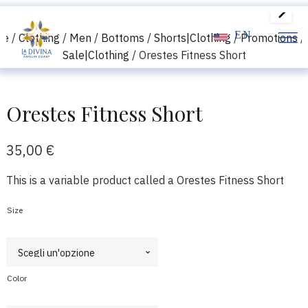
EN
me
/
Clothing
/
Men
/
Bottoms
/
Shorts|Clothing
/
Promotions
/
Sale|Clothing
/ Orestes Fitness Short
Orestes Fitness Short
35,00
€
This is a variable product called a Orestes Fitness Short
Size
Color