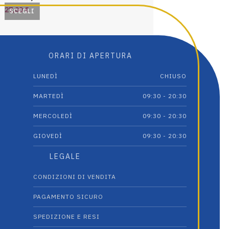
27,00
€
35,00
€
SCEGLI
SCEGLI
Questo
Questo
prodotto
prodotto
ha
ha
ORARI DI APERTURA
più
più
varianti.
varianti.
LUNEDÌ
CHIUSO
Le
Le
opzioni
opzioni
MARTEDÌ
09:30 - 20:30
possono
possono
essere
essere
MERCOLEDÌ
09:30 - 20:30
scelte
scelte
GIOVEDÌ
09:30 - 20:30
nella
nella
pagina
pagina
LEGALE
del
del
prodotto
prodotto
CONDIZIONI DI VENDITA
PAGAMENTO SICURO
SPEDIZIONE E RESI