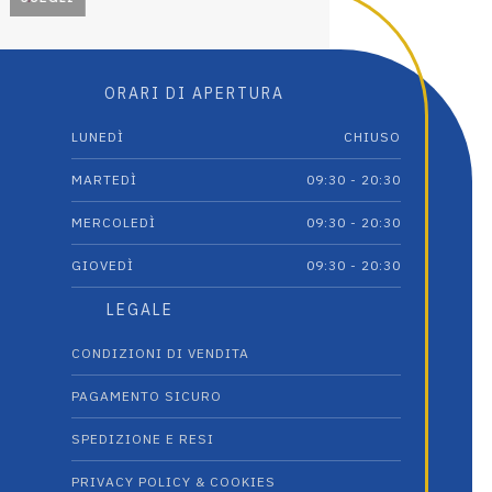
Questo
Questo
prodotto
prodotto
ha
ha
ORARI DI APERTURA
più
più
varianti.
varianti.
LUNEDÌ
CHIUSO
Le
Le
opzioni
opzioni
MARTEDÌ
09:30 - 20:30
possono
possono
essere
essere
MERCOLEDÌ
09:30 - 20:30
scelte
scelte
GIOVEDÌ
09:30 - 20:30
nella
nella
pagina
pagina
LEGALE
del
del
prodotto
prodotto
CONDIZIONI DI VENDITA
PAGAMENTO SICURO
SPEDIZIONE E RESI
PRIVACY POLICY & COOKIES