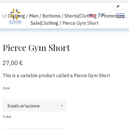
EN
me
/
Clothing
/
Men
/
Bottoms
/
Shorts|Clothing
/
Promotions
/
Sale|Clothing
/ Pierce Gym Short
Pierce Gym Short
27,00
€
This is a variable product called a Pierce Gym Short
Size
Color