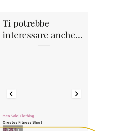
Ti potrebbe
interessare anche...
Men Sale|Clothing
Erin Recommends|Clothi
Orestes Fitness Short
Rapha Sports Short
35,00
€
35,00
€
SCEGLI
SCEGLI