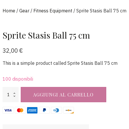
Home
/
Gear
/
Fitness Equipment
/ Sprite Stasis Ball 75 cm
Sprite Stasis Ball 75 cm
32,00
€
This is a simple product called Sprite Stasis Ball 75 cm
100 disponibili
Sprite
AGGIUNGI AL CARRELLO
Stasis
Ball
75
cm
quantità