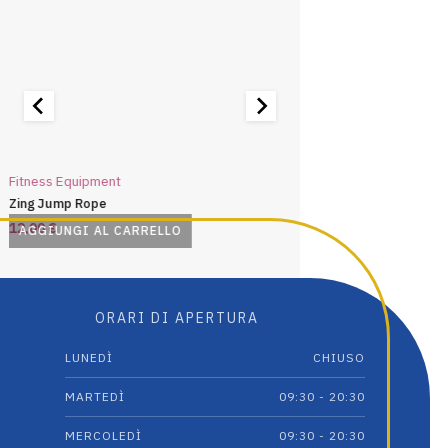
Fitness Equipment
Fitness Equipment
Zing Jump Rope
Pursuit Lumaflex™ Tone
12,00
€
16,00
€
AGGIUNGI AL CARRELLO
AGGIUNGI AL CARRE
ORARI DI APERTURA
LUNEDÌ
CHIUSO
MARTEDÌ
09:30 - 20:30
MERCOLEDÌ
09:30 - 20:30