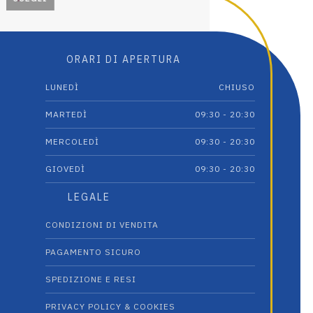
Questo
Questo
prodotto
prodotto
ha
ha
ORARI DI APERTURA
più
più
varianti.
varianti.
LUNEDÌ
CHIUSO
Le
Le
opzioni
opzioni
MARTEDÌ
09:30 - 20:30
possono
possono
essere
essere
MERCOLEDÌ
09:30 - 20:30
scelte
scelte
GIOVEDÌ
09:30 - 20:30
nella
nella
pagina
pagina
LEGALE
del
del
prodotto
prodotto
CONDIZIONI DI VENDITA
PAGAMENTO SICURO
SPEDIZIONE E RESI
PRIVACY POLICY & COOKIES