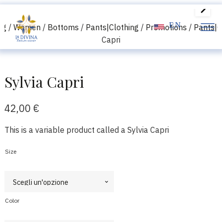
EN
ng
/
Women
/
Bottoms
/
Pants|Clothing
/
Promotions
/
Pants|C
Capri
Sylvia Capri
42,00
€
This is a variable product called a Sylvia Capri
Size
Color