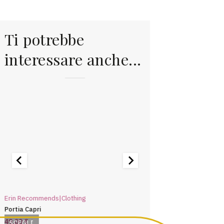
Ti potrebbe
interessare anche...
Erin Recommends|Clothing
Performance Fabrics|Clo
Portia Capri
Deirdre Relaxed-Fit Capr
49,00
€
63,00
€
SCEGLI
SCEGLI