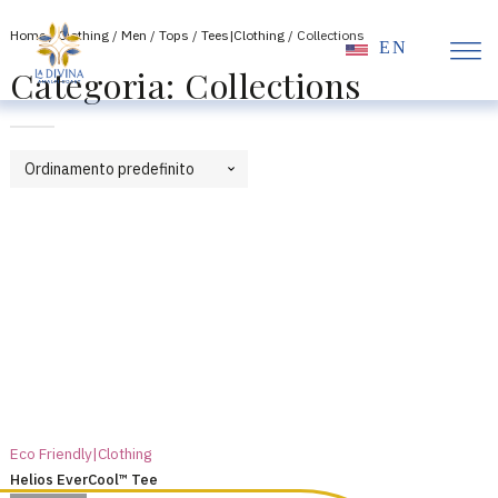
Home
/
Clothing
/
Men
/
Tops
/
Tees|Clothing
/ Collections
EN
Categoria:
Collections
Eco Friendly|Clothing
Helios EverCool™ Tee