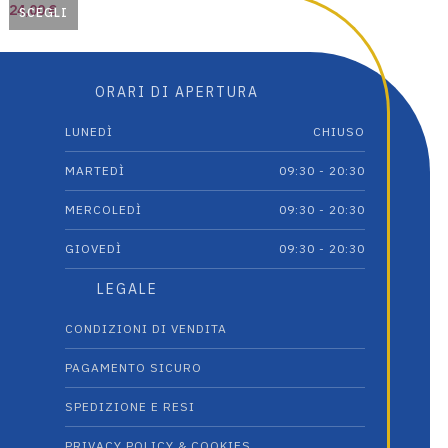
24,00
€
SCEGLI
Questo
prodotto
ha
ORARI DI APERTURA
più
varianti.
LUNEDÌ
CHIUSO
Le
opzioni
MARTEDÌ
09:30 - 20:30
possono
MERCOLEDÌ
09:30 - 20:30
essere
scelte
GIOVEDÌ
09:30 - 20:30
nella
pagina
LEGALE
del
prodotto
CONDIZIONI DI VENDITA
PAGAMENTO SICURO
SPEDIZIONE E RESI
PRIVACY POLICY & COOKIES