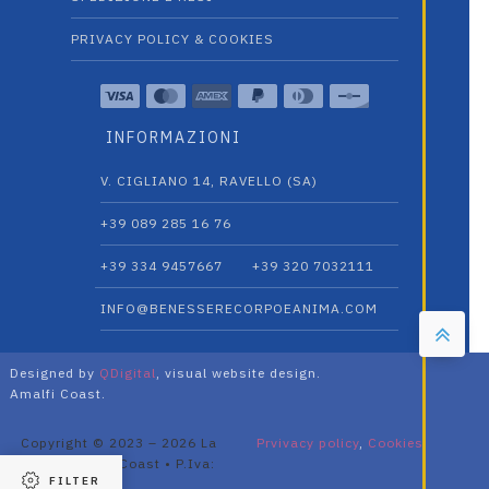
PRIVACY POLICY & COOKIES
INFORMAZIONI
V. CIGLIANO 14, RAVELLO (SA)
+39 089 285 16 76
+39 334 9457667‬
+39 320 7032111
INFO@BENESSERECORPOEANIMA.COM
Designed by
QDigital
, visual website design.
Amalfi Coast.
Copyright © 2023 – 2026 La
Prvivacy policy
,
Cookies
Divina Amalfi Coast • P.Iva:
FILTER
05685970658