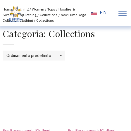
Home
/
Clothing
/
Women
/
Tops
/
Hoodies &
EN
Sweatshirts|Clothing
/
Collections
/
New Luma Yoga
Collection|Clothing
/ Collections
Categoria:
Collections
Erin Recommends|Clothing
Erin Recommends|Clothing