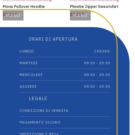
Mona Pullover Hoodlie
Phoebe Zipper Sweatshirt
57,00
€
59,00
€
SCEGLI
SCEGLI
Questo
Questo
prodotto
prodotto
ha
ha
ORARI DI APERTURA
più
più
varianti.
varianti.
LUNEDÌ
CHIUSO
Le
Le
opzioni
opzioni
MARTEDÌ
09:30 - 20:30
possono
possono
MERCOLEDÌ
09:30 - 20:30
essere
essere
scelte
scelte
GIOVEDÌ
09:30 - 20:30
nella
nella
pagina
pagina
LEGALE
del
del
prodotto
prodotto
CONDIZIONI DI VENDITA
PAGAMENTO SICURO
SPEDIZIONE E RESI