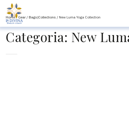
Home
/
Gear
/
Bags|Collections
/ New Luma Yoga Collection
Categoria:
New Luma