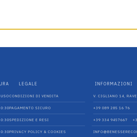
TURA
LEGALE
INFORMAZIONI
IUSO
CONDIZIONI DI VENDITA
V. CIGLIANO 14, RAVE
20:30
PAGAMENTO SICURO
+39 089 285 16 76
20:30
SPEDIZIONE E RESI
+39 334 9457667‬
+
20:30
PRIVACY POLICY & COOKIES
INFO@BENESSERECO